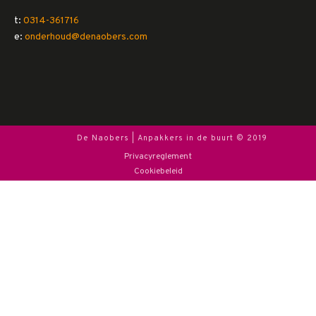
t:
0314-361716
e:
onderhoud@denaobers.com
De Naobers | Anpakkers in de buurt © 2019
Privacyreglement
Cookiebeleid