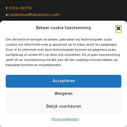
t:
0314-361716
e:
onderhoud@denaobers.com
Beheer cookie toestemming
Om de beste ervaringen te bieden, gebruiken wij technologieën zoals
cookies om informatie over je apparaat op te slaan en/of te raadplegen.
Door in te stemmen met deze technologieën kunnen wij gegevens zoals
surfgedrag of unieke ID's op deze site verwerken. Als je geen toestemming
geeft of uw toestemming intrekt, kan dit een nadelige invloed hebben op
bepaalde functies en mogelijkheden.
Accepteren
Weigeren
De Naobers | Anpakkers in de buurt © 2019
Privacyreglement
Bekijk voorkeuren
Cookiebeleid
Privacyreglement